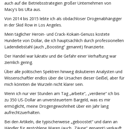
auch auf die Betriebsstrategien großer Unternehmen von
Macy's bis Ulta aus.
Von 2014 bis 2015 lebte ich als obdachloser Drogenabhängiger
in der Skid Row in Los Angeles.
Mein täglicher Heroin- und Crack-Kokain-Genuss kostete
Hunderte von Dollar, die ich hauptsächlich durch professionellen
Ladendiebstahl (auch „Boosting“ genannt) finanzierte.
Der Handel war lukrativ und die Gefahr einer Verhaftung war
ziemlich gering.
Über alle politischen Spektren hinweg diskutieren Analysten und
Wissenschaftler endlos über die Ursachen dieser Geißel, aber für
mich könnten die Wurzeln nicht klarer sein.
Wenn ich nur vier Stunden am Tag „arbeite“, „verdiene“ ich bis
zu 350 US-Dollar an unversteuertem Bargeld, was es mir
ermöglicht, meine Drogengewohnheit über ein Jahr lang
aufrechtzuerhalten.
Bei den Artikeln, die typischerweise „geboostet“ und dann an
Händler für gestohlene Waren (auch „Zäune“ genannt) verkauft