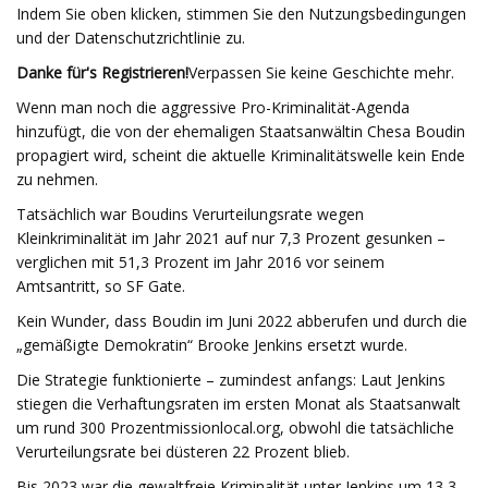
Indem Sie oben klicken, stimmen Sie den Nutzungsbedingungen
und der Datenschutzrichtlinie zu.
Danke für's Registrieren!
Verpassen Sie keine Geschichte mehr.
Wenn man noch die aggressive Pro-Kriminalität-Agenda
hinzufügt, die von der ehemaligen Staatsanwältin Chesa Boudin
propagiert wird, scheint die aktuelle Kriminalitätswelle kein Ende
zu nehmen.
Tatsächlich war Boudins Verurteilungsrate wegen
Kleinkriminalität im Jahr 2021 auf nur 7,3 Prozent gesunken –
verglichen mit 51,3 Prozent im Jahr 2016 vor seinem
Amtsantritt, so SF Gate.
Kein Wunder, dass Boudin im Juni 2022 abberufen und durch die
„gemäßigte Demokratin“ Brooke Jenkins ersetzt wurde.
Die Strategie funktionierte – zumindest anfangs: Laut Jenkins
stiegen die Verhaftungsraten im ersten Monat als Staatsanwalt
um rund 300 Prozent
missionlocal.org, obwohl die tatsächliche
Verurteilungsrate bei düsteren 22 Prozent blieb.
Bis 2023 war die gewaltfreie Kriminalität unter Jenkins um 13,3